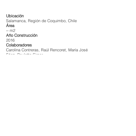
Ubicación
Salamanca, Región de Coquimbo,
Chile
Área
-- m2
Año Construcción
2016
Colaboradores
Carolina Contreras, Raúl Rencoret, María José
Sáez, Paulette Sirner
Fotografías
Marcos Mendizabal
El proyecto para el Centro de Salud Familiar de
Chillepín se emplaza en el límite oriente del
pueblo, sobre la carretera que recorre el valle
del Rio Choapa y a modo de remate de una
serie de edificios de uso público existentes,
que comienza con la Escuela Básica y sigue
con la Cancha de Fútbol y la medialuna,
pasando por dos Canchas Cubiertas y las
oficinas del comité de agua potable.
El terreno corresponde al actual lote de la Posta
y se busca consolidar la vocación urbana del
sitio, como remate del eje donde se emplazan
los distintos edificios públicos mencionados.