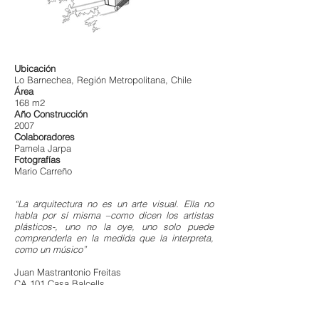
Ubicación
Lo Barnechea
, Región Metropolitana,
Chile
Área
168 m2
Año Construcción
2007
Colaboradores
Pamela Jarpa
Fotografías
Mario Carreño
“La arquitectura no es un arte visual. Ella no
habla por sí misma –como dicen los artistas
plásticos-, uno no la oye, uno solo puede
comprenderla en la medida que la interpreta,
como un músico”
Juan Mastrantonio Freitas
CA 101 Casa Balcells
Esta casa es un proyecto original de 1976, con
estructura de pino impregnado –incorporando